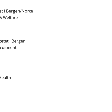
tet i Bergen/Norce
 & Welfare
tetet i Bergen
cruitment
Health