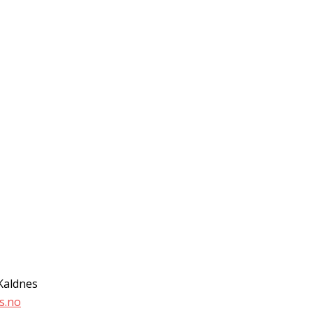
Kaldnes
s.no