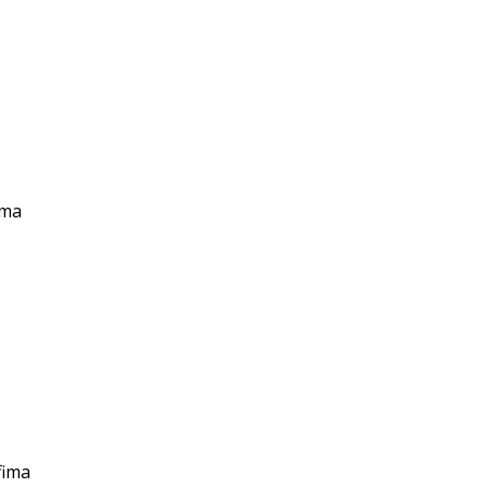
ima
fima