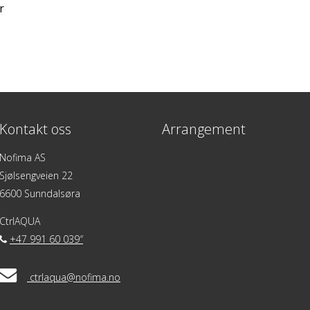
r
Kontakt oss
Arrangement
Nofima AS
Sjølsengveien 22
6600 Sunndalsøra
CtrlAQUA
+47 991 60 039″
ctrlaqua@nofima.no