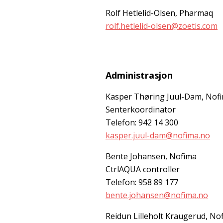
Rolf Hetlelid-Olsen, Pharmaq
rolf.hetlelid-olsen@zoetis.com
Administrasjon
Kasper Thøring Juul-Dam, Nof
Senterkoordinator
Telefon: 942 14 300
kasper.juul-dam@nofima.no
Bente Johansen, Nofima
CtrlAQUA controller
Telefon: 958 89 177
bente.johansen@nofima.no
Reidun Lilleholt Kraugerud, No