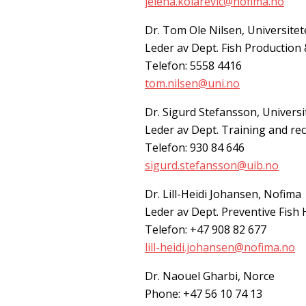
jelena.kolarevic@nofima.no
Dr. Tom Ole Nilsen, Universite
Leder av Dept. Fish Production
Telefon: 5558 4416
tom.nilsen@uni.no
Dr. Sigurd Stefansson, Universi
Leder av Dept. Training and re
Telefon: 930 84 646
sigurd.stefansson@uib.no
Dr. Lill-Heidi Johansen, Nofima
Leder av Dept. Preventive Fish 
Telefon: +47 908 82 677
lill-heidi.johansen@nofima.no
Dr. Naouel Gharbi, Norce
Phone:
+47 56 10 74 13