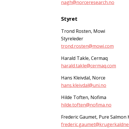
nagh@norceresearch.no
Styret
Trond Rosten, Mowi
Styreleder
trond.rosten@mowi.com
Harald Takle, Cermaq
harald.takle@cermaq.com
Hans Kleivdal, Norce
hans.kleivdal@uni.no
Hilde Toften, Nofima
hilde.toften@nofima.no
Frederic Gaumet, Pure Salmon 
frederic.gaumet@krugerkaldne